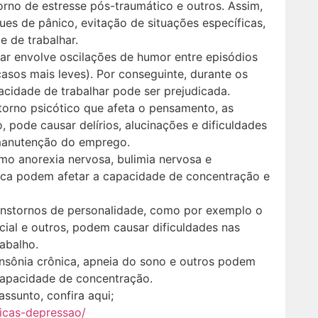
orno de estresse pós-traumático e outros. Assim,
es de pânico, evitação de situações específicas,
 de trabalhar.
ar envolve oscilações de humor entre episódios
asos mais leves). Por conseguinte, durante os
cidade de trabalhar pode ser prejudicada.
torno psicótico que afeta o pensamento, as
ode causar delírios, alucinações e dificuldades
 manutenção do emprego.
o anorexia nervosa, bulimia nervosa e
ica podem afetar a capacidade de concentração e
anstornos de personalidade, como por exemplo o
ocial e outros, podem causar dificuldades nas
abalho.
nsônia crônica, apneia do sono e outros podem
 capacidade de concentração.
ssunto, confira aqui;
uicas-depressao/