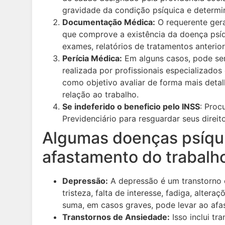
gravidade da condição psíquica e determina
Documentação Médica:
O requerente ger
que comprove a existência da doença psíqu
exames, relatórios de tratamentos anterio
Perícia Médica:
Em alguns casos, pode ser
realizada por profissionais especializado
como objetivo avaliar de forma mais deta
relação ao trabalho.
Se indeferido o beneficio pelo INSS
: Proc
Previdenciário para resguardar seus direito
Algumas doenças psíqu
afastamento do trabalh
Depressão:
A depressão é um transtorno c
tristeza, falta de interesse, fadiga, alter
suma, em casos graves, pode levar ao afa
Transtornos de Ansiedade:
Isso inclui t