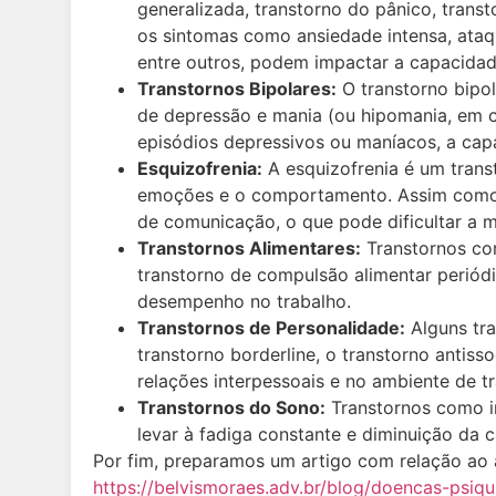
generalizada, transtorno do pânico, transt
os sintomas como ansiedade intensa, ataqu
entre outros, podem impactar a capacidade
Transtornos Bipolares:
O transtorno bipol
de depressão e mania (ou hipomania, em c
episódios depressivos ou maníacos, a capa
Esquizofrenia:
A esquizofrenia é um trans
emoções e o comportamento. Assim como, p
de comunicação, o que pode dificultar a
Transtornos Alimentares:
Transtornos com
transtorno de compulsão alimentar periód
desempenho no trabalho.
Transtornos de Personalidade:
Alguns tr
transtorno borderline, o transtorno antiss
relações interpessoais e no ambiente de tr
Transtornos do Sono:
Transtornos como i
levar à fadiga constante e diminuição da
Por fim, preparamos um artigo com relação ao a
https://belvismoraes.adv.br/blog/doencas-psiq