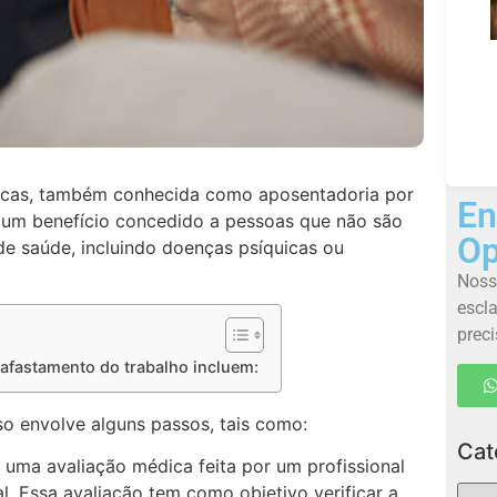
quicas, também conhecida como aposentadoria por
En
é um benefício concedido a pessoas que não são
Op
de saúde, incluindo doenças psíquicas ou
Noss
escla
preci
afastamento do trabalho incluem:
so envolve alguns passos, tais como:
Cat
uma avaliação médica feita por um profissional
l. Essa avaliação tem como objetivo verificar a