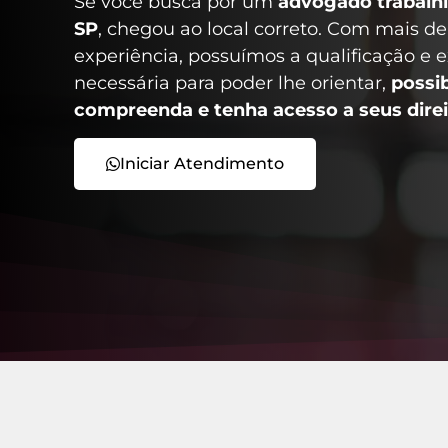
Se você busca por um
advogado trabalh
SP
, chegou ao local correto. Com mais d
experiência, possuímos a qualificação e e
necessária para poder lhe orientar,
possi
compreenda e tenha acesso a seus direi
Iniciar Atendimento