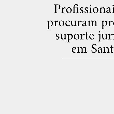
Profissiona
procuram pre
suporte ju
em Sant