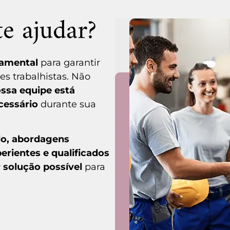
e ajudar?
damental
para garantir
s trabalhistas. Não
ssa equipe está
cessário
durante sua
do, abordagens
perientes e qualificados
 solução possível
para