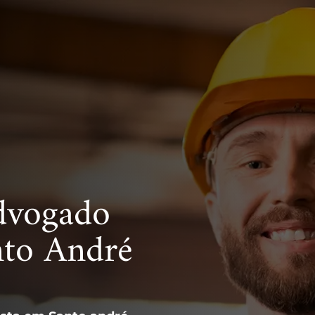
dvogado
nto André