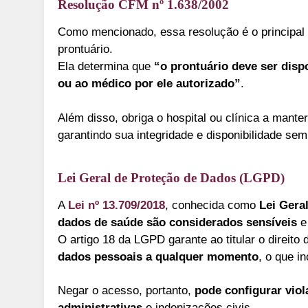
Resolução CFM nº 1.638/2002
Como mencionado, essa resolução é o principal
prontuário.
Ela determina que
“o prontuário deve ser dispo
ou ao médico por ele autorizado”
.
Além disso, obriga o hospital ou clínica a mante
garantindo sua integridade e disponibilidade sem
Lei Geral de Proteção de Dados (LGPD)
A
Lei nº 13.709/2018
, conhecida como
Lei Gera
dados de saúde são considerados sensíveis
e 
O artigo 18 da LGPD garante ao titular o direito
dados pessoais a qualquer momento
, o que i
Negar o acesso, portanto,
pode configurar vio
administrativas
e indenizações civis.