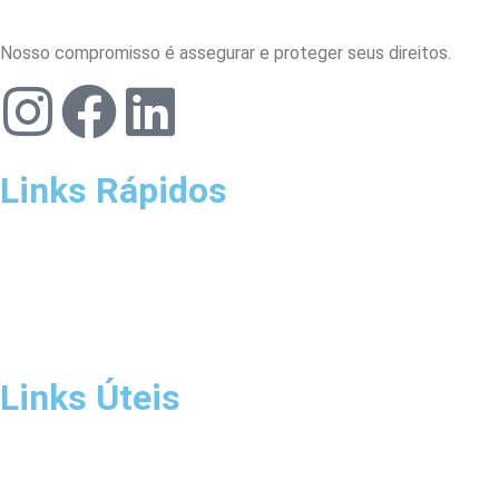
Nosso compromisso é assegurar e proteger seus direitos.
Links Rápidos
Home
Escritório
Áreas de Atuação
Blog
Contato
Links Úteis
Política de Privacidade
Termos de Uso