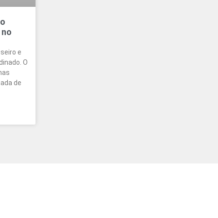
mo
 no
seiro e
dinado. O
nas
mada de